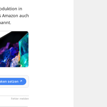
roduktion in
das Amazon auch
annt.
aken setzen ↗
Fehler melden