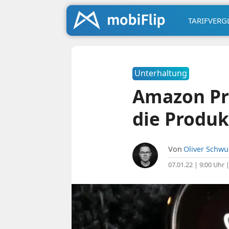
TARIFVERG
Unterhaltung
Amazon Pri
die Produk
Von
Oliver Schw
07.01.22 | 9:00 Uhr