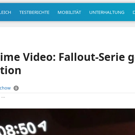
LEICH
TESTBERICHTE
MOBILITÄT
UNTERHALTUNG
me Video: Fallout-Serie g
tion
uchow
|
⋯