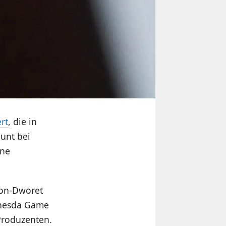
rt
, die in
ount bei
ine
son-Dworet
thesda Game
 Produzenten.