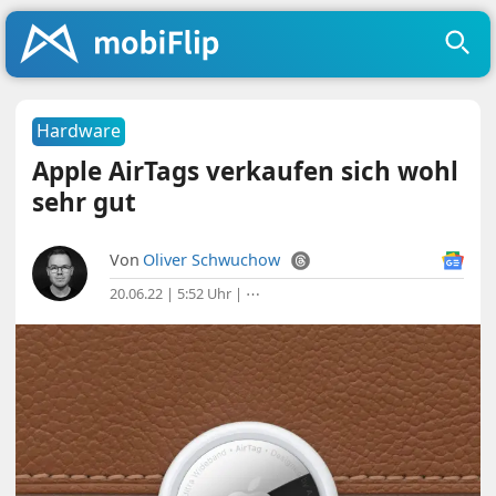
Hardware
Apple AirTags verkaufen sich wohl
sehr gut
Von
Oliver Schwuchow
20.06.22 | 5:52 Uhr
|
⋯