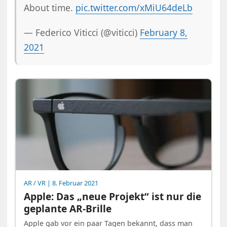
About time.
pic.twitter.com/xMiU64deLb
— Federico Viticci (@viticci)
February 8,
2021
AR / VR
| 8. Februar 2021
Apple: Das „neue Projekt“ ist nur die
geplante AR-Brille
Apple gab vor ein paar Tagen bekannt, dass man