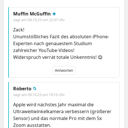
Muffin McGuffin
🍀
sagt am
09.10.23 um 22:37 Uhr
Zack!
Unumstößliches Fazit des absoluten iPhone-
Experten nach genauestem Studium
zahlreicher YouTube-Videos!
Widerspruch verrät totale Unkenntnis! 😋
Antworten
Roberto
🌀
sagt am
09.10.23 um 19:16 Uhr
Apple wird nächstes Jahr maximal die
Ultraweitwinkelkamera verbessern (größerer
Sensor) und das normale Pro mit dem 5x
Zoom ausstatten.