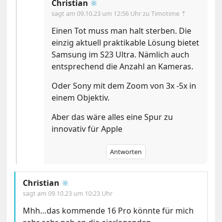
Christian
🔆
sagt am
09.10.23 um 12:56 Uhr
zu Timotime ⇡
Einen Tot muss man halt sterben. Die
einzig aktuell praktikable Lösung bietet
Samsung im S23 Ultra. Nämlich auch
entsprechend die Anzahl an Kameras.
Oder Sony mit dem Zoom von 3x -5x in
einem Objektiv.
Aber das wäre alles eine Spur zu
innovativ für Apple
Antworten
Christian
🔆
sagt am
09.10.23 um 10:23 Uhr
Mhh…das kommende 16 Pro könnte für mich