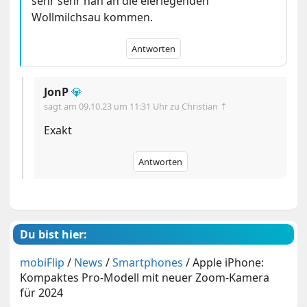
sehr sehr nah an die eierlegenden
Wollmilchsau kommen.
Antworten
JonP
💎
sagt am
09.10.23 um 11:31 Uhr
zu Christian ⇡
Exakt
Antworten
Du bist hier:
mobiFlip
/
News
/
Smartphones
/
Apple iPhone:
Kompaktes Pro-Modell mit neuer Zoom-Kamera
für 2024