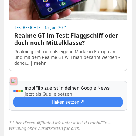
TESTBERICHTE
| 15. Juni 2021
Realme GT im Test: Flaggschiff oder
doch noch Mittelklasse?
Realme greift nun als eigene Marke in Europa an
und mit dem Realme GT will man bekannt werden -
daher…
| mehr
mobiFlip zuerst in deinen Google News
–
jetzt als Quelle setzen
Haken setzen ↗
⋆
Über diesen Affiliate-Link unterstützt du mobiFlip –
Werbung ohne Zusatzkosten für dich.