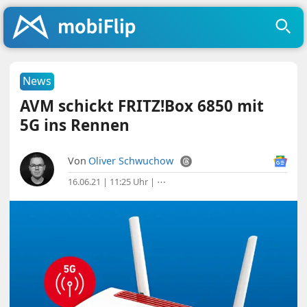
News
AVM schickt FRITZ!Box 6850 mit
5G ins Rennen
Von
Oliver Schwuchow
16.06.21 | 11:25 Uhr
|
⋯