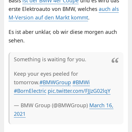
Basis
ist der BMW 4er Coupé
und es wird das
erste Elektroauto von BMW, welches
auch als
M-Version auf den Markt kommt
.
Es ist aber unklar, ob wir diese morgen auch
sehen.
Something is waiting for you.
Keep your eyes peeled for
tomorrow.
#BMWGroup
#BMWi
#BornElectric
pic.twitter.com/FJJzG02lqY
— BMW Group (@BMWGroup)
March 16,
2021