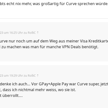
bts echt nix mehr, was großartig für Curve sprechen würd
.23 um 16:25 Uhr
zu RolliC ⇡
Curve nur noch um auf dem Weg aus meiner Visa Kreditkart
 zu machen was man für manche VPN Deals benötigt.
.23 um 19:29 Uhr
zu RolliC ⇡
denke ich auch… Vor GPay+Apple Pay war Curve super, jetzt 
, dass ich nichtmal mehr weiss, wo sie ist.
t überrollt….