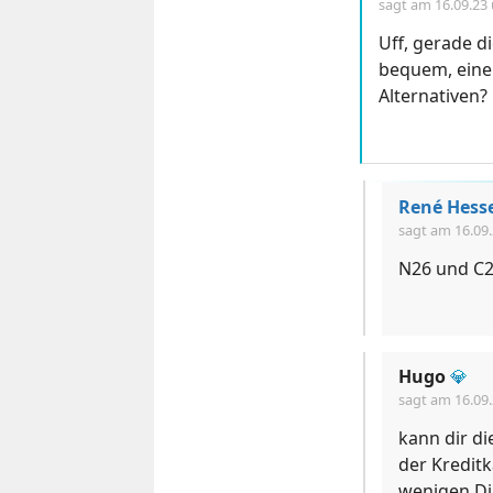
sagt am
16.09.23
Uff, gerade 
bequem, eine 
Alternativen?
René Hess
sagt am
16.09
N26 und C2
Hugo
💎
sagt am
16.09
kann dir di
der Kreditk
wenigen Dir