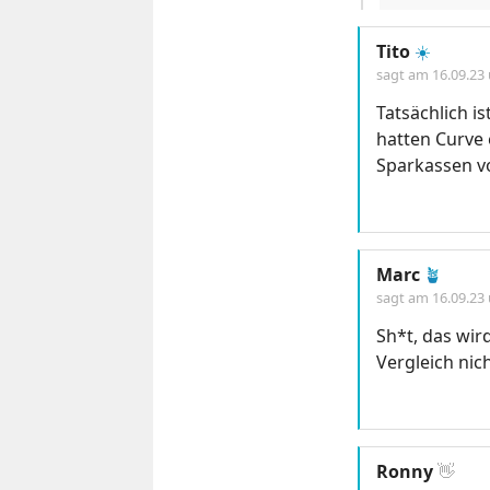
Tito
☀️
sagt am
16.09.23
Tatsächlich i
hatten Curve 
Sparkassen v
Marc
🪴
sagt am
16.09.23
Sh*t, das wir
Vergleich nic
Ronny
👋