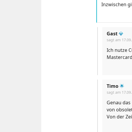
Inzwischen gi
Gast
💎
sagt am
17.09
Ich nutze 
Mastercard
Timo
🌟
sagt am
17.09
Genau das 
von obsolet
Von der Zei