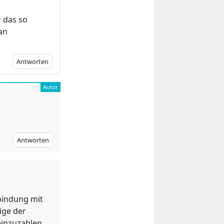
 das so
an
Antworten
Antworten
rbindung mit
nige der
 einzuzahlen