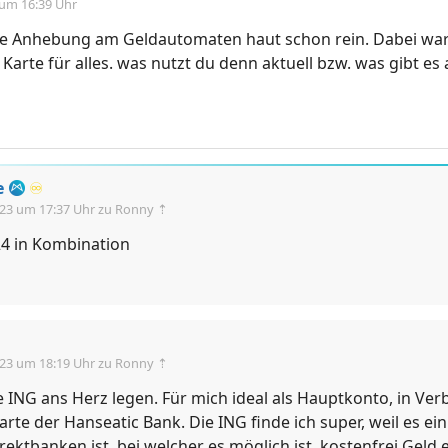
 um 16:39 Uhr
die Anhebung am Geldautomaten haut schon rein. Dabei war
Karte für alles. was nutzt du denn aktuell bzw. was gibt es 
e
♾️
.23 um 17:37 Uhr
zu Ronny ⇡
4 in Kombination
.23 um 18:19 Uhr
zu Ronny ⇡
e ING ans Herz legen. Für mich ideal als Hauptkonto, in Ve
arte der Hanseatic Bank. Die ING finde ich super, weil es ei
ektbanken ist, bei welcher es möglich ist, kostenfrei Geld