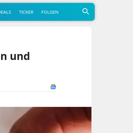
DEALS
TICKER
FOLGEN
en und