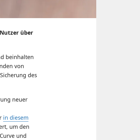
 Nutzer über
nd beinhalten
inden von
 Sicherung des
hrung neuer
hr
in diesem
iert, um den
 Curve und