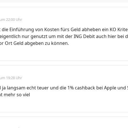
 um 22:00 Uhr
st die Einführung von Kosten fürs Geld abheben ein KO Krite
eigentlich nur genutzt um mit der ING Debit auch hier bei 
or Ort Geld abgeben zu können.
 um 19:28 Uhr
d ja langsam echt teuer und die 1% cashback bei Apple und S
ht mehr so viel