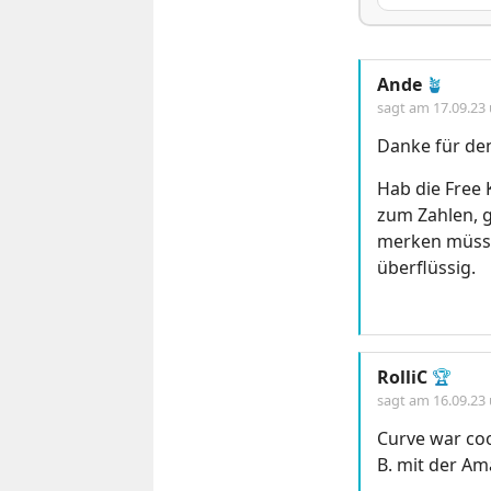
Ande
🪴
sagt am
17.09.23
Danke für de
Hab die Free
zum Zahlen, 
merken müssen
überflüssig.
RolliC
🏆
sagt am
16.09.23
Curve war coo
B. mit der A