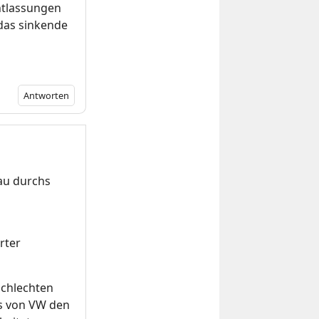
ntlassungen
 das sinkende
Antworten
Sau durchs
rter
schlechten
es von VW den