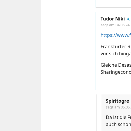
Tudor Niki
☀️
sagt am
04.05.24
Frankfurter R
vor sich hing
Gleiche Desas
Sharingecon
Spiritogre
sagt am
05.05
Da ist die 
auch schon