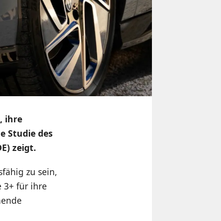
 ihre
le Studie des
E) zeigt.
fähig zu sein,
 3+ für ihre
chende