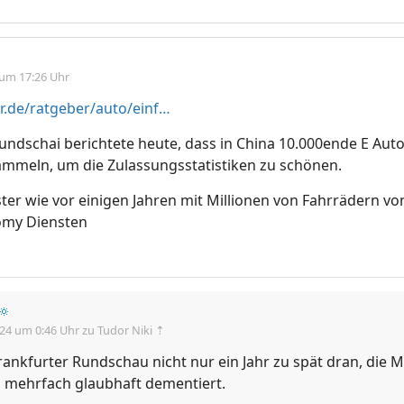
 um 17:26 Uhr
https://www.fr.de/ratgeber/auto/einfach-auf-einem-feld-verrotten-land-laesst-ueber-10-000-e-autos-zr-92365338.html
undschai berichtete heute, dass in China 10.000ende E Auto
ammeln, um die Zulassungsstatistiken zu schönen.
ter wie vor einigen Jahren mit Millionen von Fahrrädern vo
omy Diensten
🔅
.24 um 0:46 Uhr
zu Tudor Niki ⇡
Frankfurter Rundschau nicht nur ein Jahr zu spät dran, die
 mehrfach glaubhaft dementiert.