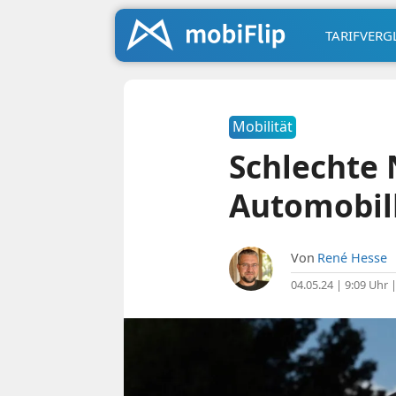
TARIFVERG
Mobilität
Schlechte 
Automobil
Von
René Hesse
04.05.24 | 9:09 Uhr