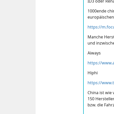
ID3 oder Rena
1000ende chin
europäischen 
Manche Herst
und inzwische
Aiways
Hiphi
China ist wie
150 Herstelle
bzw. die Fahr