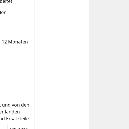
eitet.
 den
h 12 Monaten
et und von den
er landen
d Ersatzteile.