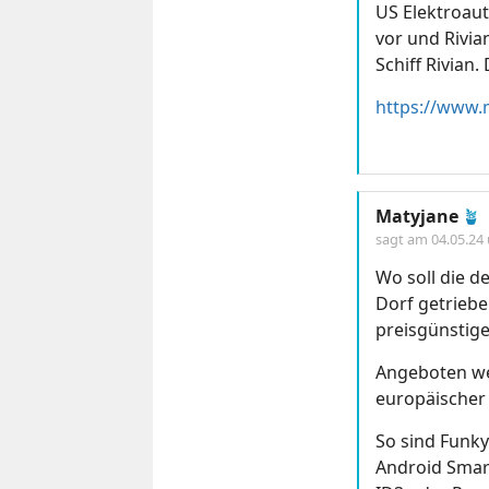
US Elektroaut
vor und Rivia
Schiff Rivian
Matyjane
🪴
sagt am
04.05.24
Wo soll die d
Dorf getriebe
preisgünstige
Angeboten we
europäischer
So sind Funk
Android Smar