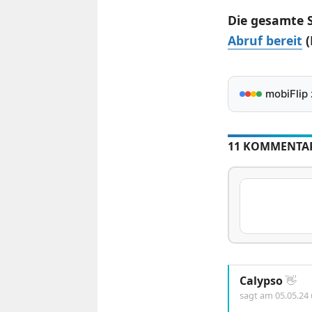
Die gesamte 
Abruf bereit
(
mobiFlip
11 KOMMENTA
Calypso
👋
sagt am
05.05.24