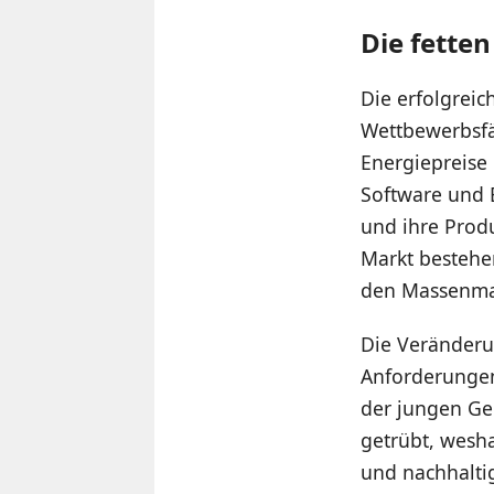
Die fetten
Die erfolgrei
Wettbewerbsfä
Energiepreise
Software und 
und ihre Prod
Markt bestehen
den Massenmar
Die Veränderu
Anforderungen
der jungen Ge
getrübt, wesha
und nachhalti