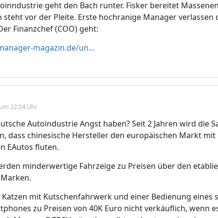
oinndustrie geht den Bach runter. Fisker bereitet Massene
n steht vor der Pleite. Erste hochranige Manager verlassen
. Der Finanzchef (COO) geht:
https://www.manager-magazin.de/unternehmen/autoindustrie/rivian-frank-klein-verlaesst-elektroautohersteller-javier-varela-uebernimmt-a-ef74c123-7010-4c6f-86d1-ba013806445c
 um 22:24 Uhr
eutsche Autoindustrie Angst haben? Seit 2 Jahren wird die 
n, dass chinesische Hersteller den europäischen Markt mit
n EAutos fluten.
rden minderwertige Fahrzeige zu Preisen über den etablie
 Marken.
y Katzen mit Kutschenfahrwerk und einer Bedienung eines 
tphones zu Preisen von 40K Euro nicht verkäuflich, wenn 