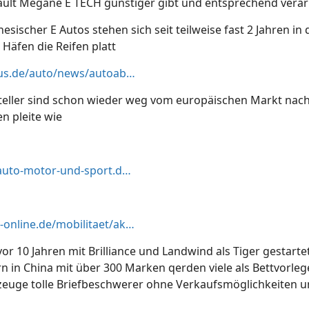
ult Megane E TECH günstiger gibt und entsprechend verarb
esischer E Autos stehen sich seit teilweise fast 2 Jahren in
Häfen die Reifen platt
https://m.focus.de/auto/news/autoabsatz/china-drueckt-tausende-e-autos-in-den-markt-jetzt-parken-sie-in-deutschen-haefen_id_259856041.html
eller sind schon wieder weg vom europäischen Markt nac
n pleite wie
https://www.auto-motor-und-sport.de/verkehr/elektroautohersteller-aiways-pleite-euronics/
https://www.t-online.de/mobilitaet/aktuelles/id_100349572/automarke-hiphi-aus-china-hersteller-offenbar-vor-insolvenz.html
 vor 10 Jahren mit Brilliance und Landwind als Tiger gestart
rn in China mit über 300 Marken qerden viele als Bettvorleg
zeuge tolle Briefbeschwerer ohne Verkaufsmöglichkeiten un