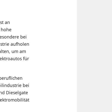
st an
, hohe
besondere bei
strie aufholen
alten, um am
ektroautos für
beruflichen
lindustrie bei
nd Dieselgate
lektromobilität