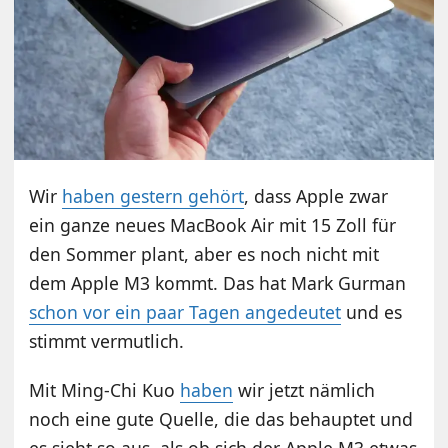
Wir
haben gestern gehört
, dass Apple zwar
ein ganze neues MacBook Air mit 15 Zoll für
den Sommer plant, aber es noch nicht mit
dem Apple M3 kommt. Das hat Mark Gurman
schon vor ein paar Tagen angedeutet
und es
stimmt vermutlich.
Mit Ming-Chi Kuo
haben
wir jetzt nämlich
noch eine gute Quelle, die das behauptet und
es sieht so aus, als ob sich der Apple M3 etwas