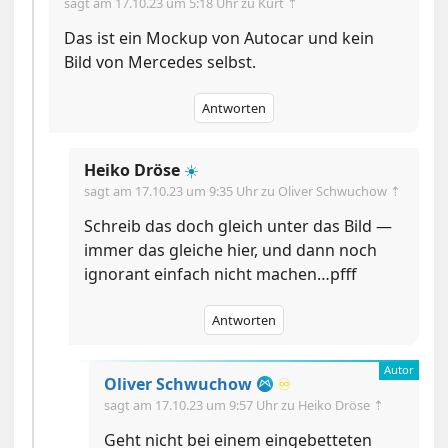
sagt am
17.10.23 um 5:18 Uhr
zu Kurt ⇡
Das ist ein Mockup von Autocar und kein
Bild von Mercedes selbst.
Antworten
Heiko Dröse
☀️
sagt am
17.10.23 um 9:35 Uhr
zu Oliver Schwuchow ⇡
Schreib das doch gleich unter das Bild —
immer das gleiche hier, und dann noch
ignorant einfach nicht machen…pfff
Antworten
Oliver Schwuchow
♾️
sagt am
17.10.23 um 9:57 Uhr
zu Heiko Dröse ⇡
Geht nicht bei einem eingebetteten