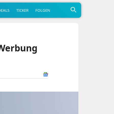
DEALS
TICKER
FOLGEN
r Werbung