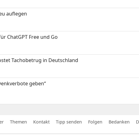
neu auflegen
 für ChatGPT Free und Go
kostet Tachobetrug in Deutschland
 Denkverbote geben“
er
Themen
Kontakt
Tipp senden
Folgen
Bedanken
D