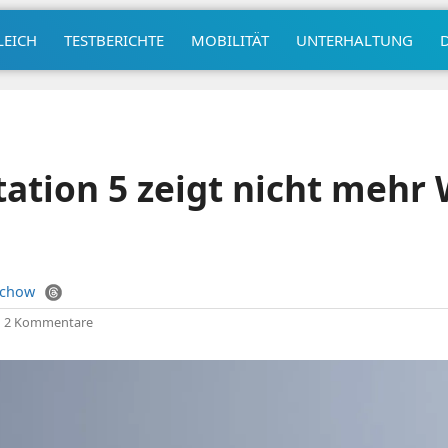
LEICH
TESTBERICHTE
MOBILITÄT
UNTERHALTUNG
tation 5 zeigt nicht meh
uchow
|
2 Kommentare