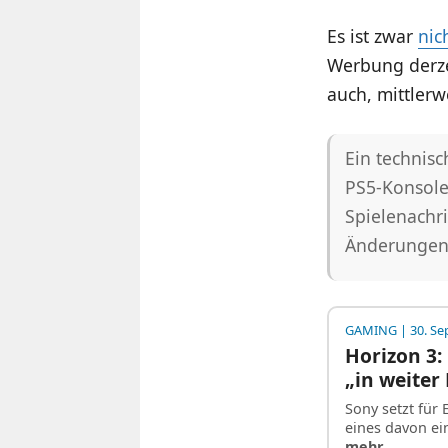
Es ist zwar
nic
Werbung derze
auch, mittlerw
Ein technisc
PS5-Konsole
Spielenachr
Änderunge
GAMING
| 30. S
Horizon 3: 
„in weiter
Sony setzt für
eines davon ei
mehr