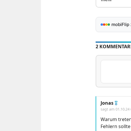
mobiFlip
2 KOMMENTAR
Jonas
🎖
sagt am
01.10.24
Warum treten
Fehlern sollt