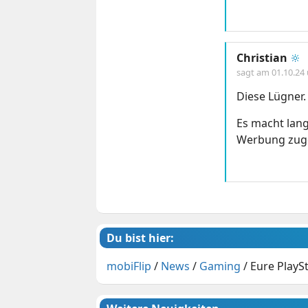
Christian
🔆
sagt am
01.10.24
Diese Lügner.
Es macht lang
Werbung zuge
Du bist hier:
mobiFlip
/
News
/
Gaming
/
Eure PlayS