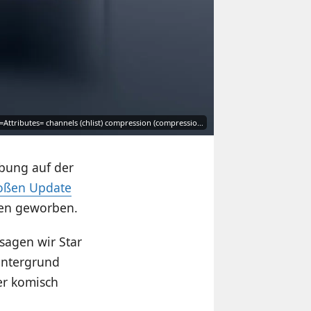
 =Attributes= channels (chlist) compression (compressio…
bung auf der
oßen Update
len geworben.
 sagen wir Star
intergrund
er komisch