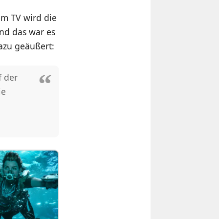
em TV wird die
nd das war es
dazu geäußert:
f der
ie