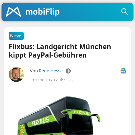
News
Flixbus: Landgericht München
kippt PayPal-Gebühren
Von
René Hesse
13.12.18 | 17:12 Uhr
|
⋯