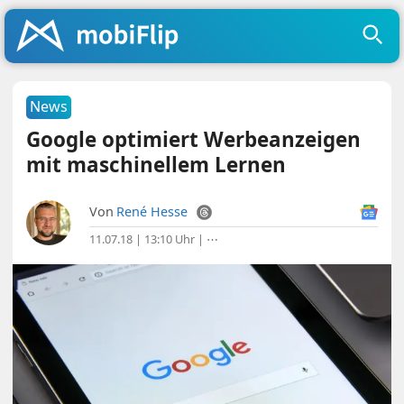
News
Google optimiert Werbeanzeigen
mit maschinellem Lernen
Von
René Hesse
11.07.18 | 13:10 Uhr
|
⋯