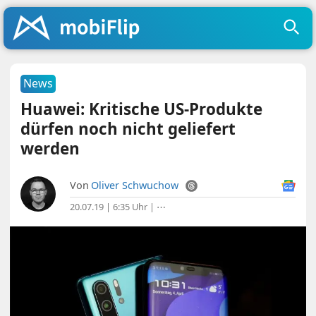
News
Huawei: Kritische US-Produkte
dürfen noch nicht geliefert
werden
Von
Oliver Schwuchow
20.07.19 | 6:35 Uhr
|
⋯