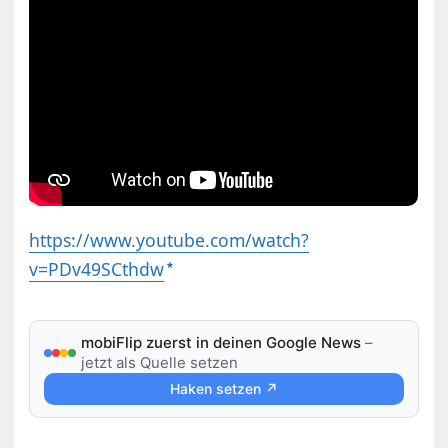
https://www.youtube.com/watch?
v=PDv49SCthdw
mobiFlip zuerst in deinen Google News
–
jetzt als Quelle setzen
Haken setzen ↗