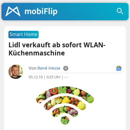
Smart Home
Lidl verkauft ab sofort WLAN-
Küchenmaschine
Von
René Hesse
05.12.19 | 0:25 Uhr
|
⋯