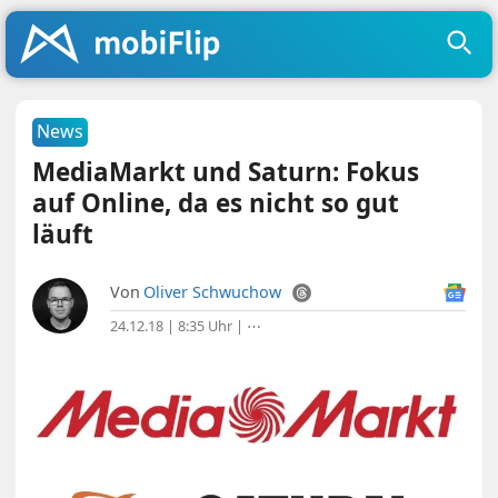
News
MediaMarkt und Saturn: Fokus
auf Online, da es nicht so gut
läuft
Von
Oliver Schwuchow
24.12.18 | 8:35 Uhr
|
⋯