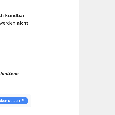
ch kündbar
e werden
nicht
chnittene
aken setzen ↗