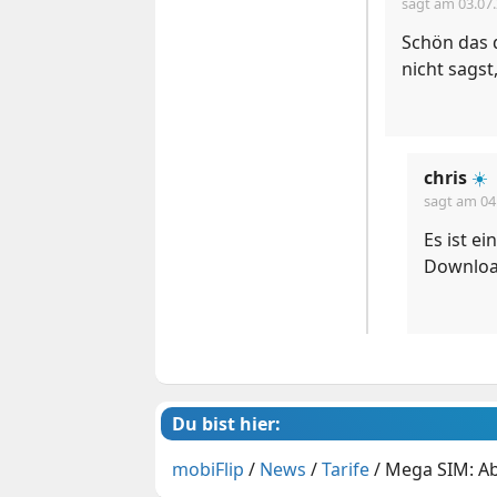
sagt am
03.07
Schön das d
nicht sagst,
chris
☀️
sagt am
04
Es ist e
Downloa
Du bist hier:
mobiFlip
/
News
/
Tarife
/
Mega SIM: Ab