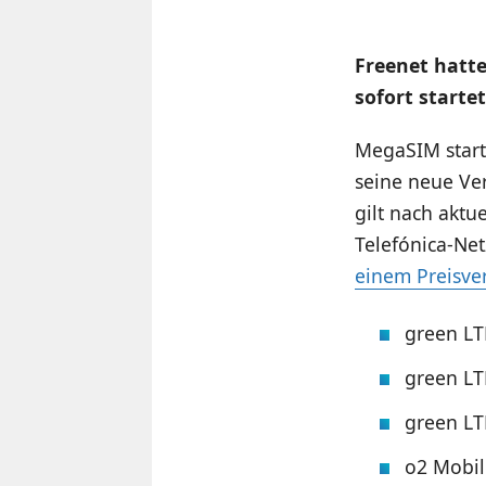
Freenet hatte
sofort starte
MegaSIM starte
seine neue Ver
gilt nach aktu
Telefónica-Ne
einem Preisver
green LT
green LT
green LT
o2 Mobil