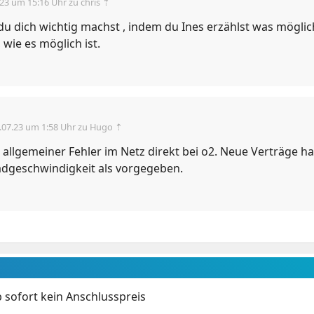
.23 um 15:16 Uhr
zu chris ⇡
u dich wichtig machst , indem du Ines erzählst was möglich
 wie es möglich ist.
.07.23 um 1:58 Uhr
zu Hugo ⇡
in allgemeiner Fehler im Netz direkt bei o2. Neue Verträge 
dgeschwindigkeit als vorgegeben.
 sofort kein Anschlusspreis