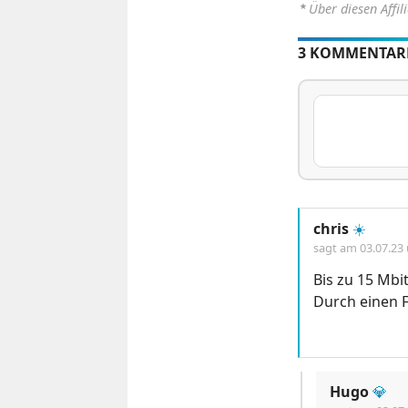
⋆
Über diesen Affil
3 KOMMENTAR
chris
☀️
sagt am
03.07.23
Bis zu 15 Mbit
Durch einen F
Hugo
💎