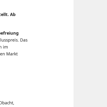
ellt. Ab
befreiung
lusspreis. Das
n im
ten Markt
Obacht,