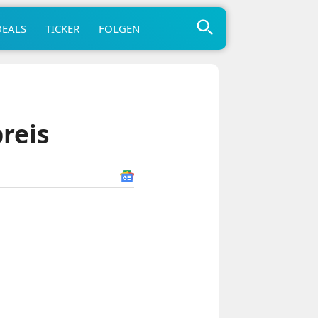
DEALS
TICKER
FOLGEN
reis