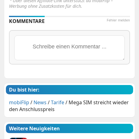
Über diesen Affiliate-Link unterstützt du mobiFlip –
Werbung ohne Zusatzkosten für dich.
KOMMENTARE
Fehler melden
Du bist hier:
mobiFlip
/
News
/
Tarife
/
Mega SIM streicht wieder
den Anschlusspreis
Weitere Neuigkeiten