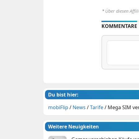
⋆
Über diesen Affil
KOMMENTARE
Du bist hier:
mobiFlip
/
News
/
Tarife
/
Mega SIM ver
Weitere Neuigkeiten