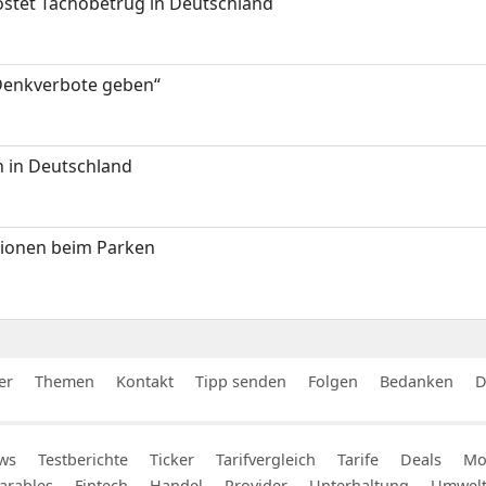
kostet Tachobetrug in Deutschland
 Denkverbote geben“
 in Deutschland
tionen beim Parken
er
Themen
Kontakt
Tipp senden
Folgen
Bedanken
D
ws
Testberichte
Ticker
Tarifvergleich
Tarife
Deals
Mob
arables
Fintech
Handel
Provider
Unterhaltung
Umwel