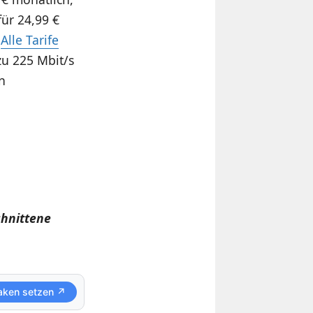
für 24,99 €
.
Alle Tarife
zu 225 Mbit/s
n
chnittene
aken setzen ↗