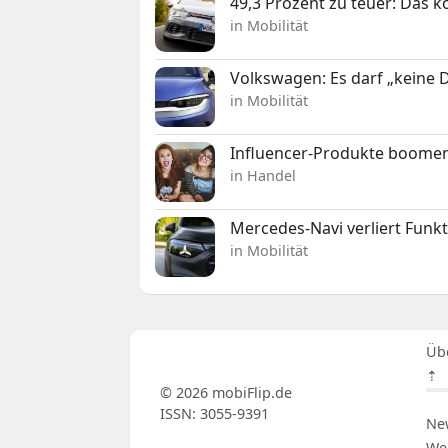
49,3 Prozent zu teuer: Das 
in Mobilität
Volkswagen: Es darf „keine
in Mobilität
Influencer-Produkte boomen
in Handel
Mercedes-Navi verliert Funk
in Mobilität
Üb
⇡
© 2026 mobiFlip.de
ISSN: 3055-9391
Ne
We