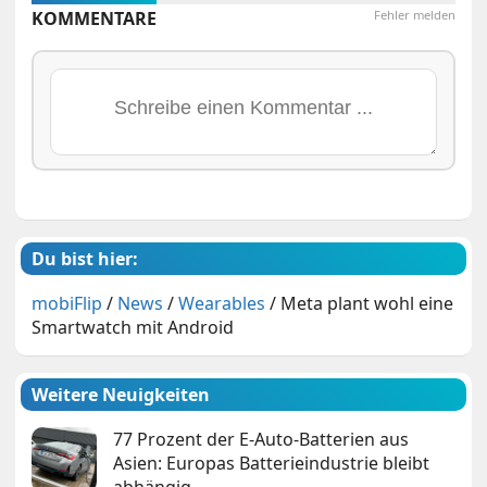
KOMMENTARE
Fehler melden
Du bist hier:
mobiFlip
/
News
/
Wearables
/
Meta plant wohl eine
Smartwatch mit Android
Weitere Neuigkeiten
77 Prozent der E-Auto-Batterien aus
Asien: Europas Batterieindustrie bleibt
abhängig