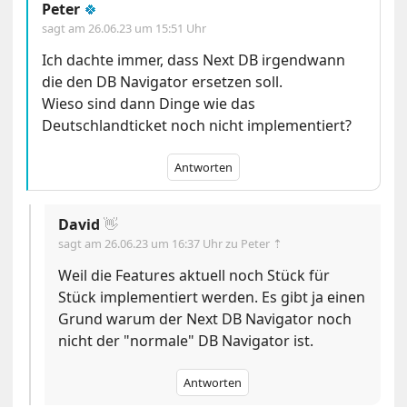
Peter
🍀
sagt am
26.06.23 um 15:51 Uhr
Ich dachte immer, dass Next DB irgendwann
die den DB Navigator ersetzen soll.
Wieso sind dann Dinge wie das
Deutschlandticket noch nicht implementiert?
Antworten
David
👋
sagt am
26.06.23 um 16:37 Uhr
zu Peter ⇡
Weil die Features aktuell noch Stück für
Stück implementiert werden. Es gibt ja einen
Grund warum der Next DB Navigator noch
nicht der "normale" DB Navigator ist.
Antworten