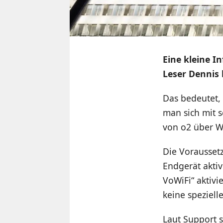
Eine kleine I
Leser Dennis 
Das bedeutet
man sich mit 
von o2 über Wi
Die Voraussetz
Endgerät akti
VoWiFi“ aktivie
keine speziell
Laut Support s