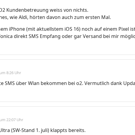
 O2 Kundenbetreuung weiss von nichts.
ines, wie Aldi, hörten davon auch zum ersten Mal.
em iPhone (mit aktuellstem iOS 16) noch auf einem Pixel ist
fonica direkt SMS Empfang oder gar Versand bei mir mögli
 um 8:26 Uhr
ste SMS über Wlan bekommen bei o2. Vermutlich dank Updat
 um 22:07 Uhr
tra (SW-Stand 1. juli) klappts bereits.