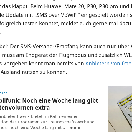
 das klappt. Beim Huawei Mate 20, P30, P30 pro und P
le Update mit „SMS over VoWiFi“ eingespielt worden se
folgreich testen konntet, meldet euch gerne mal dazu
.
abei: Der SMS-Versand-/Empfang kann auch
nur
über
u muss am Endgerät der Flugmodus und zusätzlich WLA
s Vorgehen kennt man bereits von
Anbietern von fra
 Ausland nutzen zu können.
 2022
ilfunk: Noch eine Woche lang gibt
atenvolumen extra
nbieter fraenk bietet im Rahmen einer
ktion das Programm zur Freundschaftswerbung
iends“ noch eine Woche lang mit…
| mehr