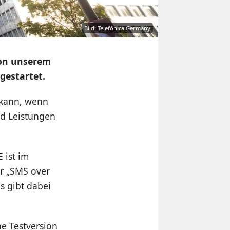
Bild: Telefónica Germany
 von unserem
gestartet.
 kann, wenn
d Leistungen
 ist im
ür „SMS over
Es gibt dabei
ne Testversion