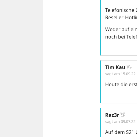
Telefonische
Reseller-Hotl
Weder auf ein
noch bei Tele
Tim Kau
👋
sagt am
15.09.22
Heute die er
Raz3r
👋
sagt am
09.07.22
Auf dem S21 Ul