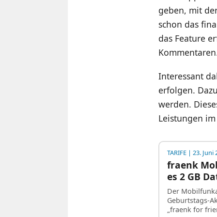
geben, mit der
schon das fina
das Feature er
Kommentaren
Interessant d
erfolgen. Daz
werden. Diese
Leistungen im
TARIFE
| 23. Juni
fraenk Mob
es 2 GB D
Der Mobilfunka
Geburtstags-A
„fraenk for fr