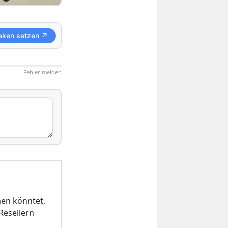
aken setzen ↗
Fehler melden
hen könntet,
Resellern