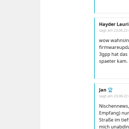
Hayder Laur
sagt am
23.06.22
wow wahnsin d
firmwareupda
3gpp hat das 
spaeter kam. 
Jan
🏆
sagt am
23.06.22
Nischennews, 
Empfang) nur 
Straße im tie
mich unabdin