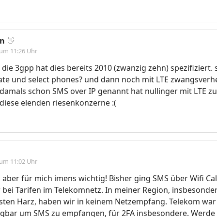
in
👋
 um 11:26 Uhr
ie 3gpp hat dies bereits 2010 (zwanzig zehn) spezifiziert. s
te und select phones? und dann noch mit LTE zwangsverhe
damals schon SMS over IP genannt hat nullinger mit LTE zu 
diese elenden riesenkonzerne :(
 um 11:02 Uhr
aber für mich imens wichtig! Bisher ging SMS über Wifi Cal
bei Tarifen im Telekomnetz. In meiner Region, insbesonder
fsten Harz, haben wir in keinem Netzempfang. Telekom war
gbar um SMS zu empfangen, für 2FA insbesondere. Werde