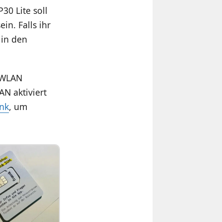
30 Lite soll
in. Falls ihr
 in den
 WLAN
N aktiviert
enk
, um