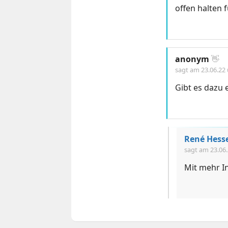
offen halten 
anonym
👋
sagt am
23.06.22
Gibt es dazu 
René Hess
sagt am
23.06
Mit mehr In