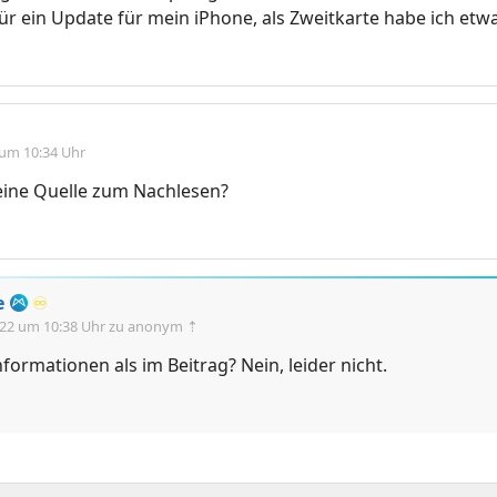
für ein Update für mein iPhone, als Zweitkarte habe ich etw
 um 10:34 Uhr
eine Quelle zum Nachlesen?
e
♾️
.22 um 10:38 Uhr
zu anonym ⇡
formationen als im Beitrag? Nein, leider nicht.