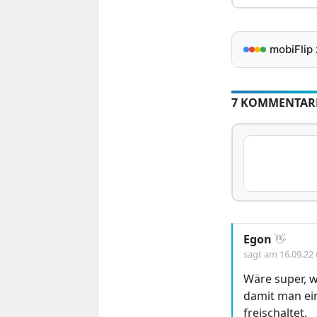
mobiFlip
7 KOMMENTAR
Egon
👋
sagt am
16.09.22
Wäre super, w
damit man ein
freischaltet.