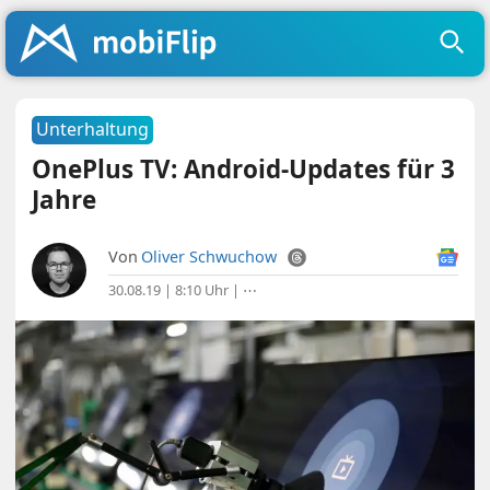
Unterhaltung
OnePlus TV: Android-Updates für 3
Jahre
Von
Oliver Schwuchow
30.08.19 | 8:10 Uhr
|
⋯