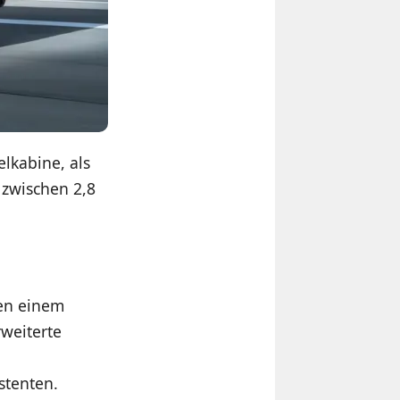
elkabine, als
 zwischen 2,8
ben einem
rweiterte
stenten.