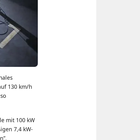
males
auf 130 km/h
 so
ule mit 100 kW
igen 7,4 kW-
n”.