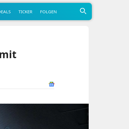
DEALS
TICKER
FOLGEN
 mit