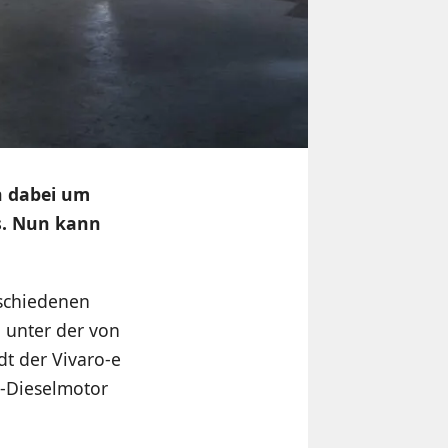
ch dabei um
rs. Nun kann
rschiedenen
 unter der von
dt der Vivaro-e
r-Dieselmotor