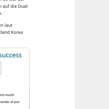
 auf die Dual-
n.
n laut
atland Korea