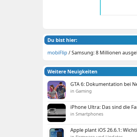
Du bist hier:
mobiFlip
/
Samsung: 8 Millionen ausgel
Weitere Neuigkeiten
GTA 6: Dokumentation bei Net
in Gaming
iPhone Ultra: Das sind die F
in Smartphones
Apple plant iOS 26.6.1: Wich
in Firmware und Updates