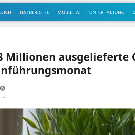
LEICH
TESTBERICHTE
MOBILITÄT
UNTERHALTUNG
 Millionen ausgelieferte 
 Einführungsmonat
|
⋯