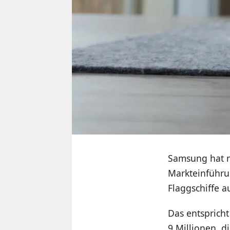
Samsung hat n
Markteinführun
Flaggschiffe au
Das entspricht
9 Millionen, d