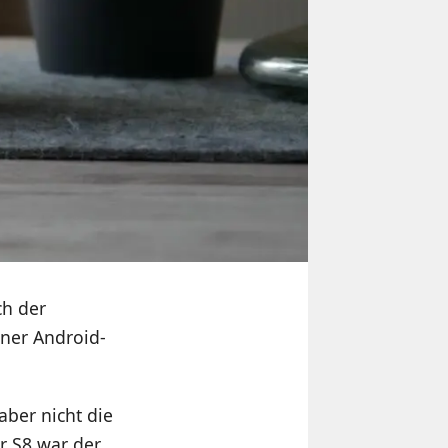
ch der
iner Android-
aber nicht die
ur S8 war der