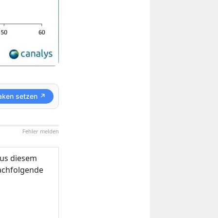
aken setzen ↗
Fehler melden
us diesem
nachfolgende