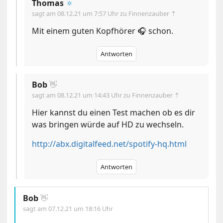
Thomas
🔅
sagt am
08.12.21 um 7:57 Uhr
zu Finnenzauber ⇡
Mit einem guten Kopfhörer 🎧 schon.
Antworten
Bob
👋
sagt am
08.12.21 um 14:43 Uhr
zu Finnenzauber ⇡
Hier kannst du einen Test machen ob es dir
was bringen würde auf HD zu wechseln.
http://abx.digitalfeed.net/spotify-hq.html
Antworten
Bob
👋
sagt am
07.12.21 um 18:16 Uhr