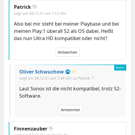
Patrick
👋
sagt am
08.12.21 um 7:12 Uhr
Also bei mir steht bei meiner Playbase und bei
meinen Play:1 überall S2 als OS dabei. Heißt
das nun Ultra HD kompatibel oder nicht?
Antworten
Oliver Schwuchow
♾️
sagt am
08.12.21 um 7:34 Uhr
zu Patrick ⇡
Laut Sonos ist die nicht kompatibel, trotz S2-
Software.
Antworten
Finnenzauber
👋
sagt am
07.12.21 um 21:24 Uhr