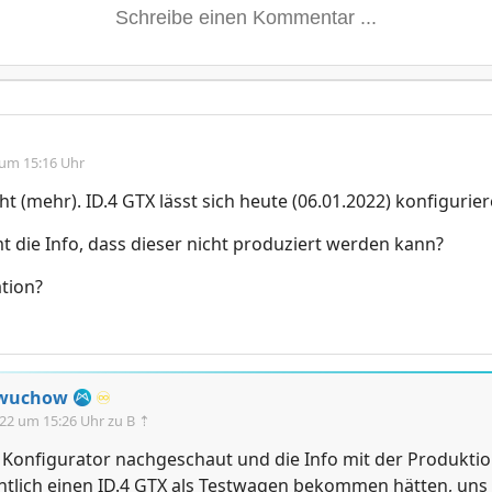
 um 15:16 Uhr
ht (mehr). ID.4 GTX lässt sich heute (06.01.2022) konfigurier
die Info, dass dieser nicht produziert werden kann?
tion?
hwuchow
♾️
.22 um 15:26 Uhr
zu B ⇡
 Konfigurator nachgeschaut und die Info mit der Produktio
entlich einen ID.4 GTX als Testwagen bekommen hätten, uns