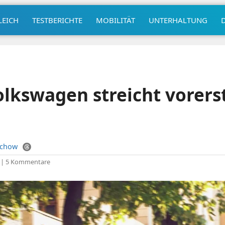
LEICH
TESTBERICHTE
MOBILITÄT
UNTERHALTUNG
olkswagen streicht vorers
uchow
|
5 Kommentare