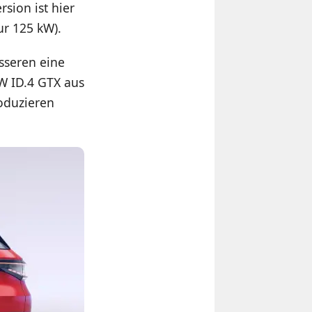
sion ist hier
ur 125 kW).
sseren eine
W ID.4 GTX aus
oduzieren