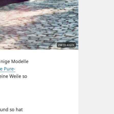
VW ID.4 GTX
einige Modelle
ie Pure-
ine Weile so
 und so hat