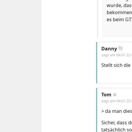
wurde, dass
bekommen, 
es beim GTX
Danny
👋
sagt am
04.01.22
Stellt sich di
Tom
🔅
sagt am
04.01.22
> da man dies
Sicher, dass 
tatsächlich 