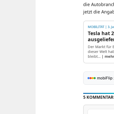
die Autobranch
jetzt die Anga
MOBILITÄT
| 3. J
Tesla hat 
ausgeliefe
Der Markt für
dieser Welt ha
bleibt…
| meh
mobiFlip
5 KOMMENTAR