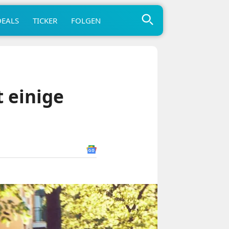
DEALS
TICKER
FOLGEN
t einige