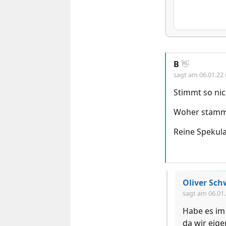
B
👋
sagt am
06.01.22
Stimmt so nic
Woher stammt 
Reine Spekula
Oliver Sc
sagt am
06.01
Habe es im
da wir eig