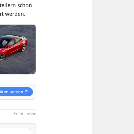
tellern schon
ert werden.
aken setzen ↗
Fehler melden