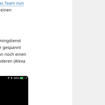
as Team nun
 einen
mingdienst
er gespannt
man noch einen
nderen (Alexa