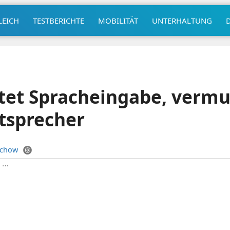
LEICH
TESTBERICHTE
MOBILITÄT
UNTERHALTUNG
stet Spracheingabe, vermut
tsprecher
uchow
|
⋯