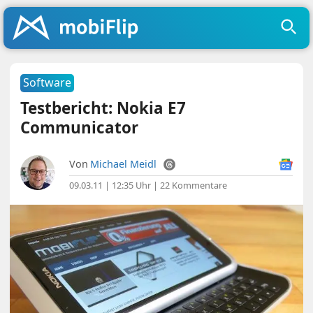
Software
Testbericht: Nokia E7
Communicator
Von
Michael Meidl
09.03.11 | 12:35 Uhr
|
22 Kommentare