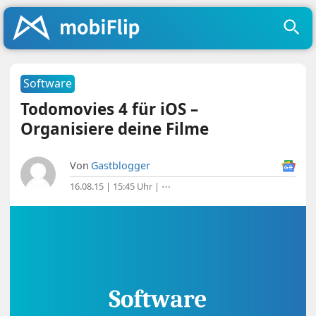
Software
Todomovies 4 für iOS –
Organisiere deine Filme
Von
Gastblogger
16.08.15 | 15:45 Uhr
|
⋯