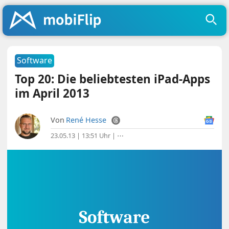
Software
Top 20: Die beliebtesten iPad-Apps
im April 2013
Von
René Hesse
23.05.13 | 13:51 Uhr
|
⋯