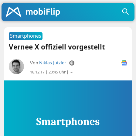
Smartphones
Vernee X offiziell vorgestellt
Von
Niklas Jutzler
18.12.17 | 20:45 Uhr
|
⋯