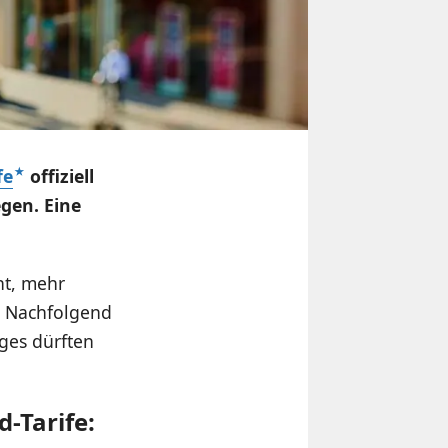
fe
offiziell
egen. Eine
ht, mehr
. Nachfolgend
ages dürften
-Tarife: