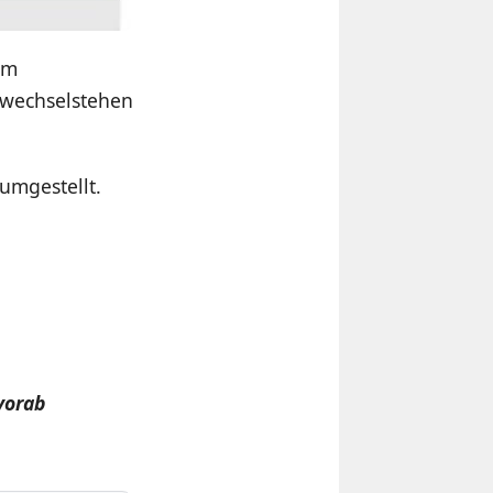
im
fwechselstehen
umgestellt.
vorab