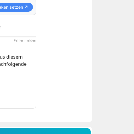
aken setzen ↗
.
Fehler melden
us diesem
nachfolgende