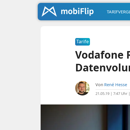
TARIFVERG
Tarife
Vodafone R
Datenvol
Von
René Hesse
21.05.19 | 7:47 Uhr