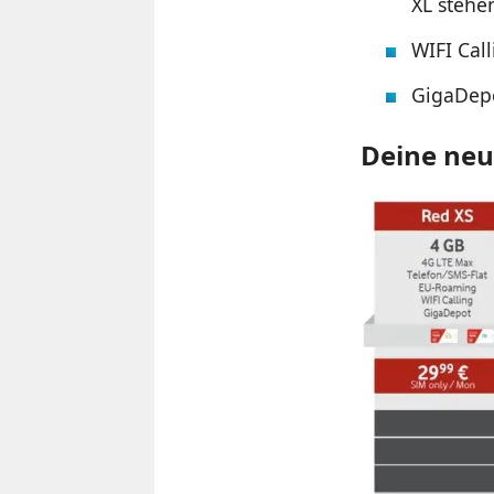
XL stehe
WIFI Cal
GigaDep
Deine neu