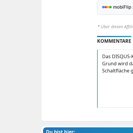
mobiFlip
⋆
Über diesen Affil
KOMMENTARE
Das DISQUS-K
Grund wird da
Schaltfläche g
Du bist hier: