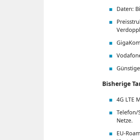
Daten: B
Preisstru
Verdoppl
GigaKomb
Vodafone
Günstige
Bisherige Ta
4G LTE M
Telefon/
Netze.
EU-Roami