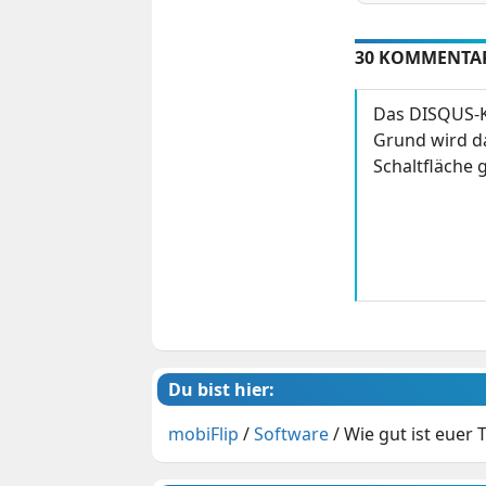
30 KOMMENTA
Das DISQUS-K
Grund wird da
Schaltfläche g
Du bist hier:
mobiFlip
/
Software
/
Wie gut ist euer 