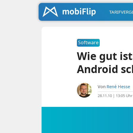
TARIFVERG
Software
Wie gut is
Android sc
Von
René Hesse
28.11.10 | 13:05 Uhr