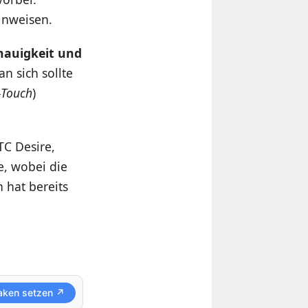
nweisen.
nauigkeit und
n sich sollte
-Touch
)
TC Desire,
e, wobei die
 hat bereits
aken setzen ↗