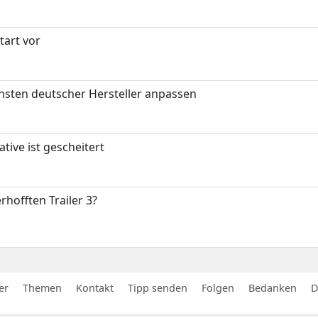
art vor
nsten deutscher Hersteller anpassen
tive ist gescheitert
rhofften Trailer 3?
er
Themen
Kontakt
Tipp senden
Folgen
Bedanken
D