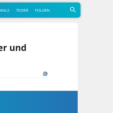
DEALS
TICKER
FOLGEN
er und