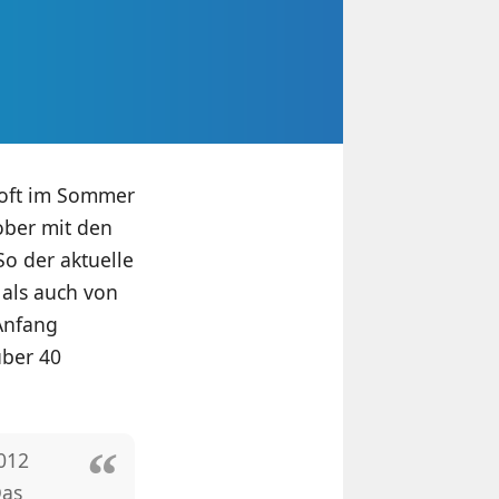
soft im Sommer
ober mit den
o der aktuelle
 als auch von
Anfang
über 40
012
Das