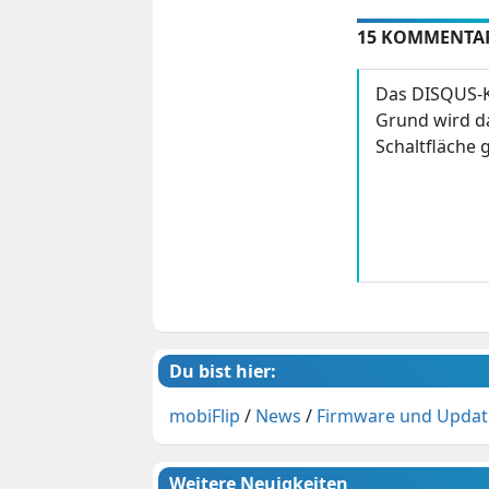
15 KOMMENTA
Das DISQUS-K
Grund wird da
Schaltfläche g
Du bist hier:
mobiFlip
/
News
/
Firmware und Updat
Weitere Neuigkeiten