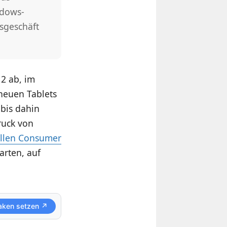
ndows-
sgeschäft
12 ab, im
neuen Tablets
bis dahin
ruck von
iellen Consumer
arten, auf
aken setzen ↗