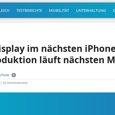
LEICH
TESTBERICHTE
MOBILITÄT
UNTERHALTUNG
isplay im nächsten iPhone
oduktion läuft nächsten 
uchow
|
22 Kommentare