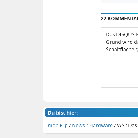
22 KOMMENTA
Das DISQUS-K
Grund wird da
Schaltfläche g
Du bist hier:
mobiFlip
/
News
/
Hardware
/
WSJ: Das