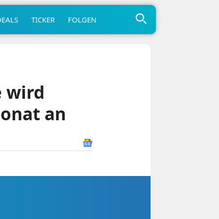
DEALS
TICKER
FOLGEN
 wird
Monat an