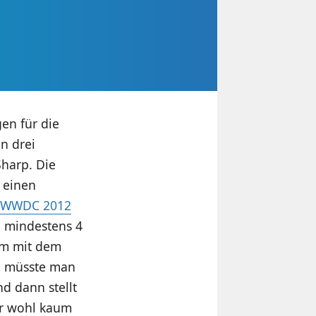
gen für die
n drei
Sharp. Die
 einen
 WWDC 2012
l mindestens 4
lem mit dem
en müsste man
nd dann stellt
er wohl kaum