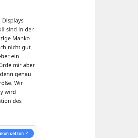
 Displays,
ll sind in der
inzige Manko
ch nicht gut,
eber ein
würde mir aber
, denn genau
röße. Wir
y wird
ation des
aken setzen ↗