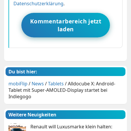
Datenschutzerklärung
.
Kommentarbereich jetzt
laden
Du bist hier:
mobiFlip
/
News
/
Tablets
/
Alldocube X: Android-
Tablet mit Super-AMOLED-Display startet bei
Indiegogo
Weitere Neuigkeiten
Renault will Luxusmarke klein halten: