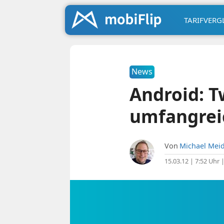
TARIFVERG
News
Android: T
umfangrei
Von
Michael Meid
15.03.12 | 7:52 Uhr