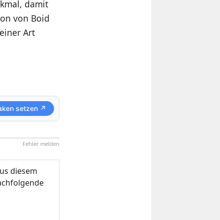
rkmal, damit
sion von Boid
einer Art
aken setzen ↗
Fehler melden
us diesem
nachfolgende