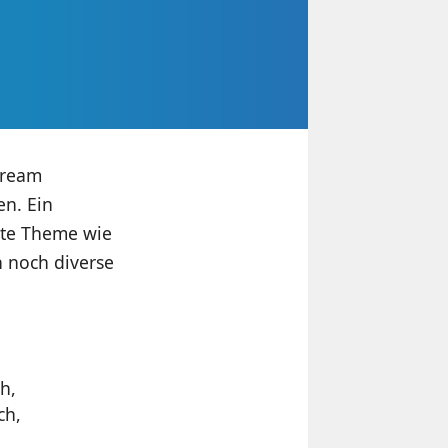
Cream
n. Ein
rote Theme wie
h noch diverse
h,
ch,