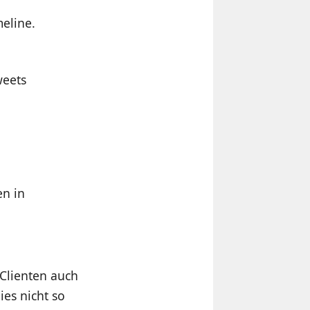
meline.
weets
n in
-Clienten auch
ies nicht so