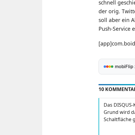
schnell geschi
der orig. Twit
soll aber ein 
Push-Service 
[app]com.boid
mobiFlip
10 KOMMENTA
Das DISQUS-K
Grund wird da
Schaltfläche g