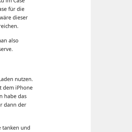
kku im Case
se für die
wäre dieser
reichen.
man also
serve.
 Laden nutzen.
it dem iPhone
en habe das
ir dann der
e tanken und