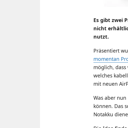
Es gibt zwei 
nicht erhältli
nutzt.
Präsentiert w
momentan Pr
möglich, dass
welches kabel
mit neuen Air
Was aber nun i
können. Das so
Notakku diene