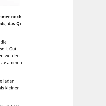
 immer noch
ods, das Qi
 die
oll. Gut
hen werden,
es zusammen
ne laden
ls kleiner