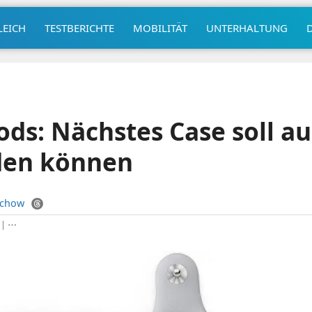
LEICH
TESTBERICHTE
MOBILITÄT
UNTERHALTUNG
ods: Nächstes Case soll a
aden können
uchow
|
⋯