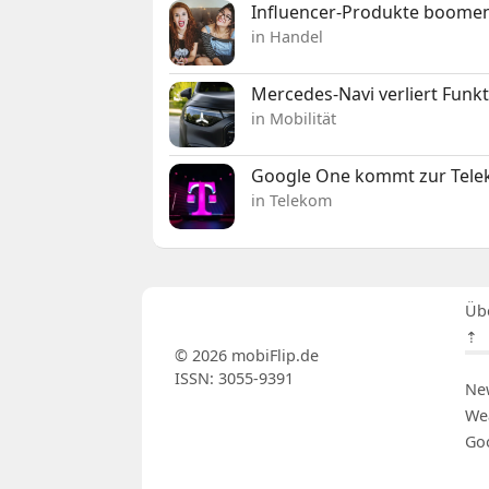
Influencer-Produkte boomen
in Handel
Mercedes-Navi verliert Funk
in Mobilität
Google One kommt zur Telek
in Telekom
Üb
⇡
© 2026 mobiFlip.de
ISSN: 3055-9391
Ne
We
Go