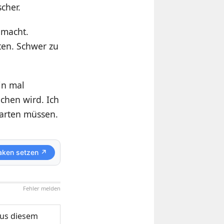
cher.
 macht.
ten. Schwer zu
bin mal
chen wird. Ich
warten müssen.
aken setzen ↗
Fehler melden
us diesem