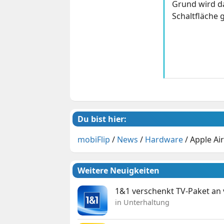
Grund wird da
Schaltfläche g
Du bist hier:
mobiFlip
/
News
/
Hardware
/
Apple Ai
Weitere Neuigkeiten
1&1 verschenkt TV-Paket an
in Unterhaltung