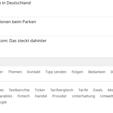
 in Deutschland
tionen beim Parken
om: Das steckt dahinter
er
Themen
Kontakt
Tipp senden
Folgen
Bedanken
D
ws
Testberichte
Ticker
Tarifvergleich
Tarife
Deals
Mob
arables
Fintech
Handel
Provider
Unterhaltung
Umwel
ogle