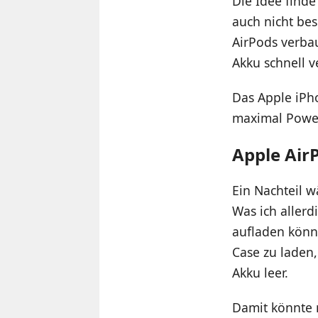
Die Idee finde
auch nicht bes
AirPods verbau
Akku schnell v
Das Apple iPh
maximal Power 
Apple Air
Ein Nachteil w
Was ich aller
aufladen könnt
Case zu laden
Akku leer.
Damit könnte 