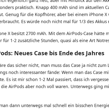
 ich eigentlich ganz nett, aber mit Hinblick auf den A
onders praktisch. Knapp 400 mAh sind im aktuellen Ca
t. Genug für die Kopfhörer, aber bei einem iPhone X 
erbraucht. Es würde noch nicht mal für 1/3 des Akkus 
one X besitzt 2700 mAh. Mit dem AirPods-Case hätte 
für 1-2 zusätzliche Stunden, quasi als eine Art Notre
Pods: Neues Case bis Ende des Jahres
äre das sicher nicht, man muss das Case ja nicht zum
dings noch interessanter fände: Wenn man das Case m
e. Es ist mir schon 1-2 Mal passiert, dass ich vergess
, die AirPods aber noch voll waren. Unterwegs ging m
man dann unterwegs mal schnell ein bisschen Energi