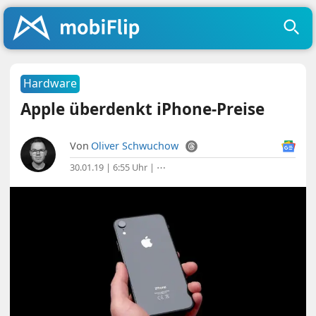
Hardware
Apple überdenkt iPhone-Preise
Von
Oliver Schwuchow
30.01.19 | 6:55 Uhr
|
⋯