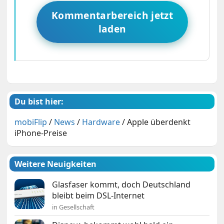
Kommentarbereich jetzt
laden
Du bist hier:
mobiFlip
/
News
/
Hardware
/
Apple überdenkt
iPhone-Preise
Weitere Neuigkeiten
Glasfaser kommt, doch Deutschland
bleibt beim DSL-Internet
in Gesellschaft