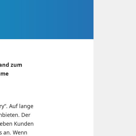
land zum
rime
y“. Auf lange
nbieten. Der
 geben Kunden
s an. Wenn