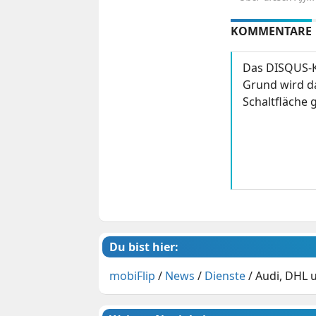
KOMMENTARE
Das DISQUS-K
Grund wird da
Schaltfläche g
Du bist hier:
mobiFlip
/
News
/
Dienste
/
Audi, DHL 