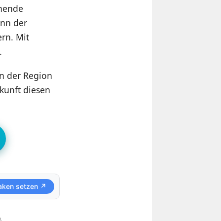
ehende
ann der
ern. Mit
.
in der Region
ukunft diesen
aken setzen ↗
.