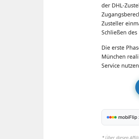
der DHL-Zuste
Zugangsberech
Zusteller einm
Schließen des 
Die erste Phas
München realis
Service nutze
mobiFlip
⋆
Über diesen Affil