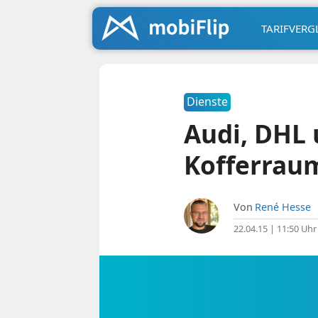
TARIFVERG
Dienste
Audi, DHL
Kofferraum
Von
René Hesse
22.04.15 | 11:50 Uhr