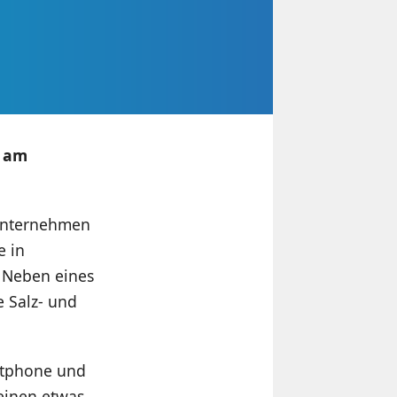
t am
 Unternehmen
e in
. Neben eines
e Salz- und
rtphone und
einen etwas