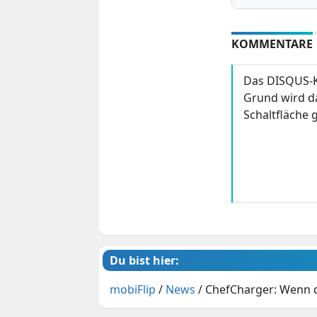
KOMMENTARE
Das DISQUS-K
Grund wird da
Schaltfläche g
Du bist hier:
mobiFlip
/
News
/
ChefCharger: Wenn d