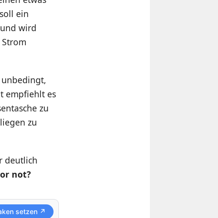
oll ein
 und wird
t Strom
t unbedingt,
t empfiehlt es
sentasche zu
 liegen zu
r deutlich
 or not?
aken setzen ↗