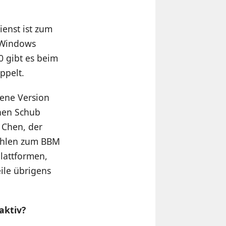
ienst ist zum
r Windows
0 gibt es beim
ppelt.
gene Version
chen Schub
n Chen, der
Zahlen zum BBM
Plattformen,
ile übrigens
aktiv?