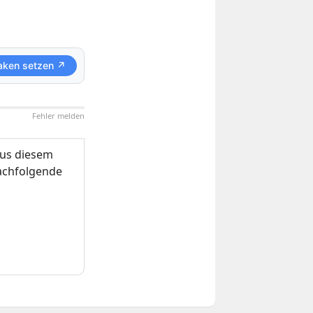
aken setzen ↗
Fehler melden
us diesem
nachfolgende