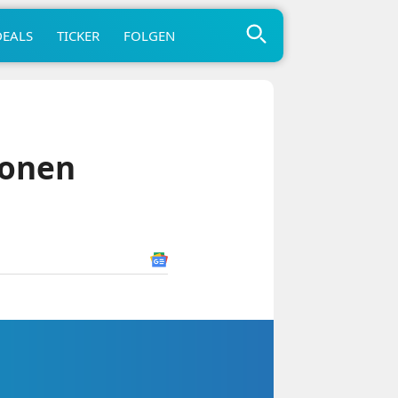
DEALS
TICKER
FOLGEN
ionen