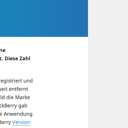
ene
. Diese Zahl
egistriert und
eit entfernt
ald die Marke
ackBerry gab
 die Anwendung
Berry
Version