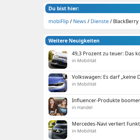
Du bist hier:
mobiFlip
/
News
/
Dienste
/
BlackBerry
Weitere Neuigkeiten
49,3 Prozent zu teuer: Das 
in Mobilität
Volkswagen: Es darf „keine
in Mobilität
Influencer-Produkte boomen
in Handel
Mercedes-Navi verliert Funk
in Mobilität