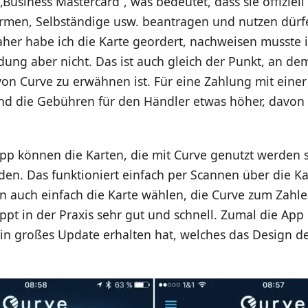
 „Business Mastercard“, was bedeutet, dass sie offiziell
Firmen, Selbständige usw. beantragen und nutzen dürf
 daher habe ich die Karte geordert, nachweisen musste 
ng aber nicht. Das ist auch gleich der Punkt, an de
on Curve zu erwähnen ist. Für eine Zahlung mit einer
nd die Gebühren für den Händler etwas höher, davon p
pp können die Karten, die mit Curve genutzt werden s
den. Das funktioniert einfach per Scannen über die K
 auch einfach die Karte wählen, die Curve zum Zahl
appt in der Praxis sehr gut und schnell. Zumal die App 
in großes Update erhalten hat, welches das Design de