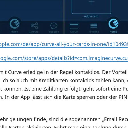
apple.com/de/app/curve-all-your-cards-in-one/id1049
google.com/store/apps/details?id=com.imaginecurve.cu
it Curve erledige in der Regel kontaktlos. Der Vorteil 
s ich so auch mit Kreditkarten kontaktlos zahlen kann, 
ht können. Ist eine Zahlung erfolgt, geht sofort eine P
n. In der App lässt sich die Karte sperren oder der PIN
ehr gelungen finde, sind die sogenannten „Email Rece
lle Karten aktivierten. Führt man eine Zahlung durch