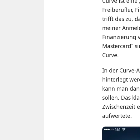
Curve ist eine
Freiberufler, 
trifft das zu,
meiner Anmeldu
Finanzierung v
Mastercard“ si
Curve.
In der Curve-A
hinterlegt wer
kann man dann
sollen. Das kl
Zwischenzeit e
aufwertete.