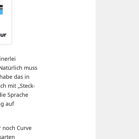
inerlei
Natürlich muss
 habe das in
ch mit „Steck-
die Sprache
ng auf
r noch Curve
karten