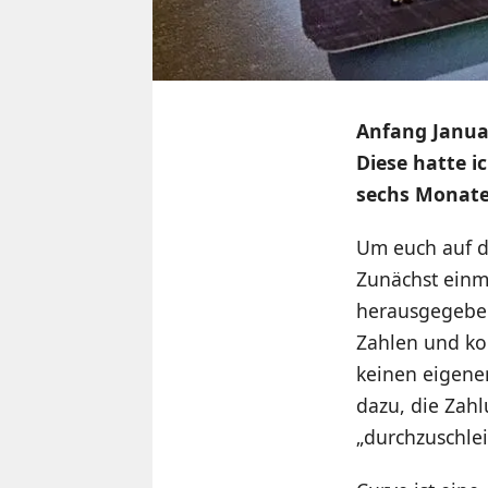
Anfang Januar
Diese hatte i
sechs Monat
Um euch auf de
Zunächst einm
herausgegeben
Zahlen und ko
keinen eigene
dazu, die Zah
„durchzuschlei