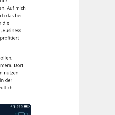
 nur
en. Auf mich
ich das bei
m die
 „Business
rofitiert
ollen,
amera. Dort
en nutzen
in der
utlich