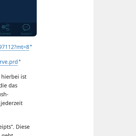
397112?mt=8
rve.prd
hierbei ist
die das
ush-
 jederzeit
ipts“. Diese
, geht