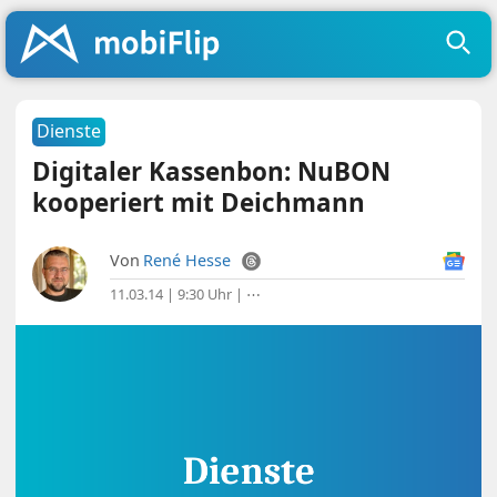
Dienste
Digitaler Kassenbon: NuBON
kooperiert mit Deichmann
Von
René Hesse
11.03.14 | 9:30 Uhr
|
⋯