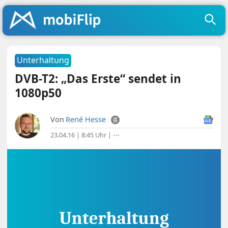
Unterhaltung
DVB-T2: „Das Erste“ sendet in
1080p50
Von
René Hesse
23.04.16 | 8:45 Uhr
|
⋯