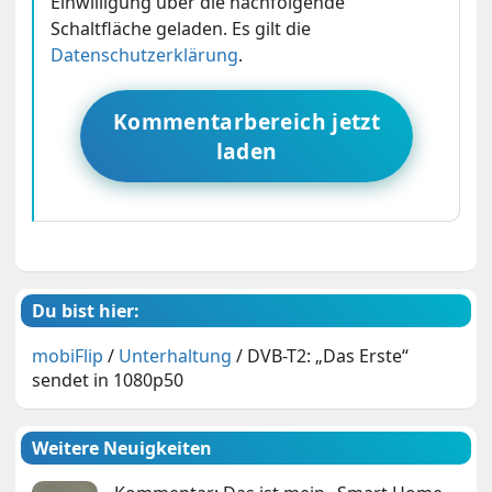
Einwilligung über die nachfolgende
Schaltfläche geladen. Es gilt die
Datenschutzerklärung
.
Kommentarbereich jetzt
laden
Du bist hier:
mobiFlip
/
Unterhaltung
/
DVB-T2: „Das Erste“
sendet in 1080p50
Weitere Neuigkeiten