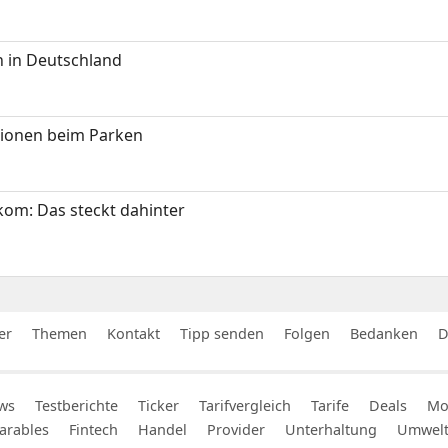
 in Deutschland
tionen beim Parken
om: Das steckt dahinter
er
Themen
Kontakt
Tipp senden
Folgen
Bedanken
D
ws
Testberichte
Ticker
Tarifvergleich
Tarife
Deals
Mob
arables
Fintech
Handel
Provider
Unterhaltung
Umwel