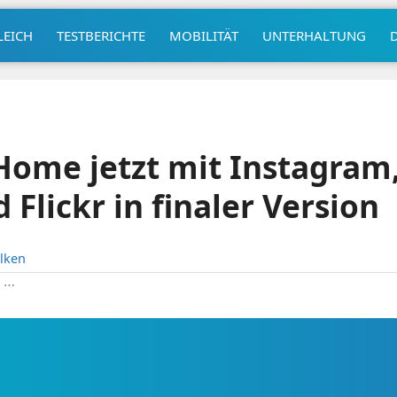
LEICH
TESTBERICHTE
MOBILITÄT
UNTERHALTUNG
ome jetzt mit Instagram,
Flickr in finaler Version
lken
|
⋯