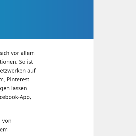
sich vor allem
ionen. So ist
Netzwerken auf
m, Pinterest
igen lassen
acebook-App,
e von
dem