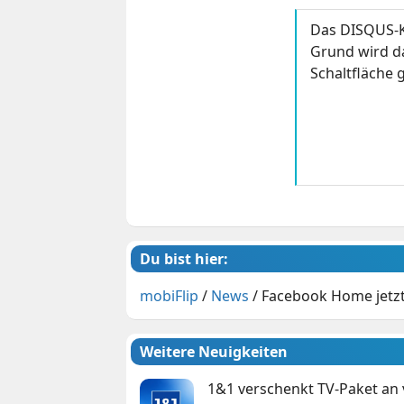
Das DISQUS-K
Grund wird da
Schaltfläche g
Du bist hier:
mobiFlip
/
News
/
Facebook Home jetzt 
Weitere Neuigkeiten
1&1 verschenkt TV-Paket an