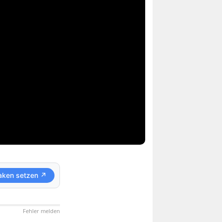
aken setzen ↗
Fehler melden