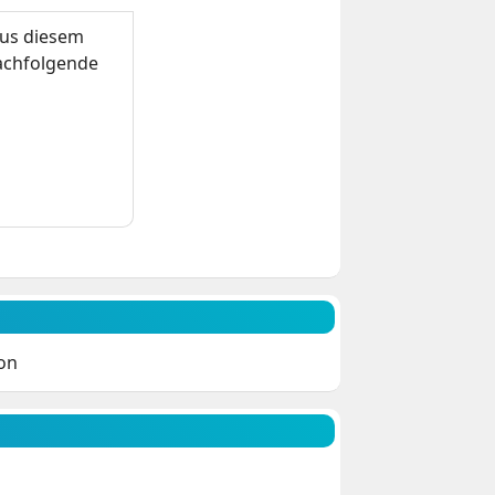
us diesem
nachfolgende
ion