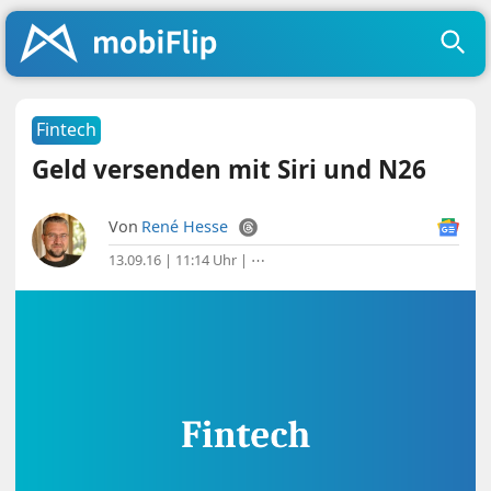
Fintech
Geld versenden mit Siri und N26
Von
René Hesse
13.09.16 | 11:14 Uhr
|
⋯