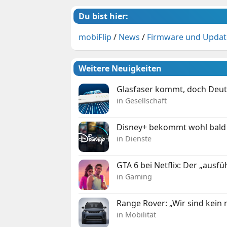
Du bist hier:
mobiFlip
/
News
/
Firmware und Updat
Weitere Neuigkeiten
Glasfaser kommt, doch Deuts
in Gesellschaft
Disney+ bekommt wohl bald 
in Dienste
GTA 6 bei Netflix: Der „ausfü
in Gaming
Range Rover: „Wir sind kein
in Mobilität