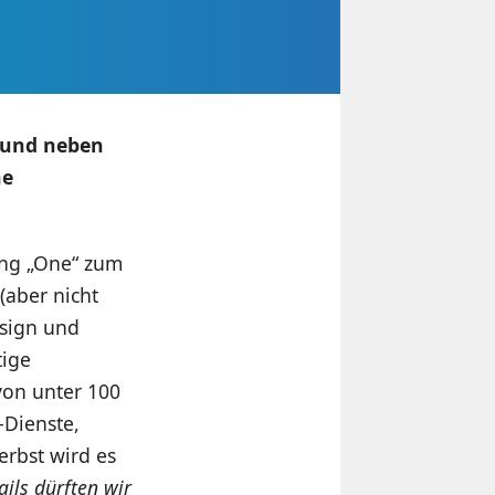
e und neben
ne
ung „One“ zum
(aber nicht
esign und
tige
von unter 100
-Dienste,
rbst wird es
ails dürften wir