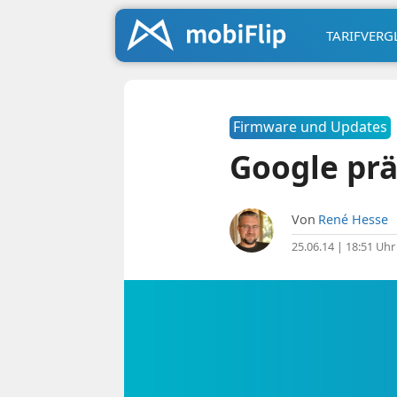
TARIFVERG
Firmware und Updates
Google prä
Von
René Hesse
25.06.14 | 18:51 Uhr