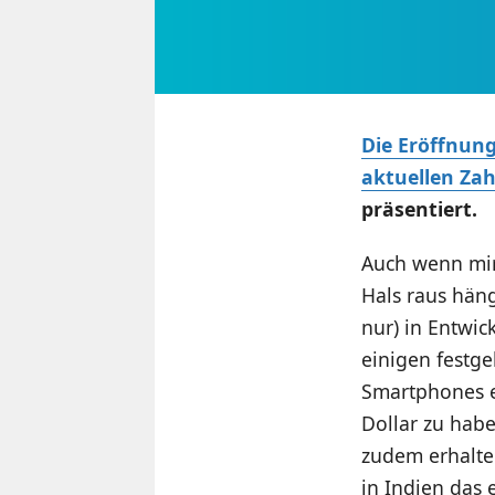
Die Eröffnun
aktuellen Za
präsentiert.
Auch wenn mir
Hals raus häng
nur) in Entwi
einigen festg
Smartphones e
Dollar zu habe
zudem erhalte
in Indien das