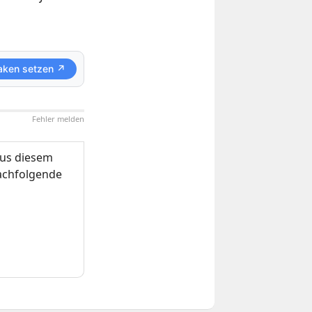
aken setzen ↗
Fehler melden
us diesem
nachfolgende