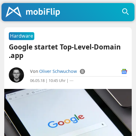
Hardware
Google startet Top-Level-Domain
.app
Von
Oliver Schwuchow
06.05.18 | 10:45 Uhr
|
⋯